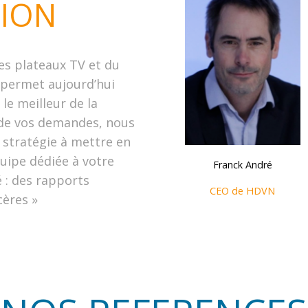
TION
es plateaux TV et du
permet aujourd’hui
e le meilleur de la
 de vos demandes, nous
e stratégie à mettre en
uipe dédiée à votre
Franck André
é : des rapports
CEO de HDVN
cères »